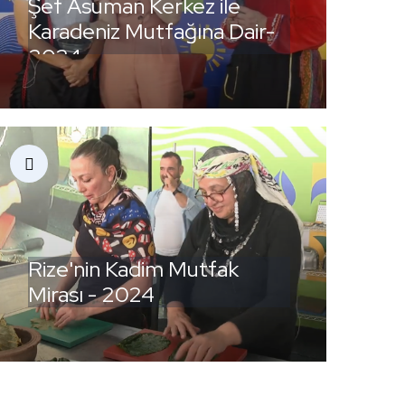
Şef Asuman Kerkez ile
Karadeniz Mutfağına Dair-
2024
Rize'nin Kadim Mutfak
Mirası - 2024